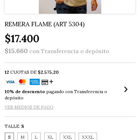
REMERA FLAME (ART 5304)
$17.400
$15.660
con
Transferencia o depósito
12
CUOTAS DE
$2.575,20
10% de descuento
pagando con Transferencia o
depósito
VER MEDIOS DE PAGO
TALLE:
S
S
M
L
XL
XXL
XXXL